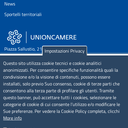
News
Sportelli territoriali
Piazza Sallustio, 21 - 00187 Roma
Impostazioni Privacy
Questo sito utilizza cookie tecnici e cookie analitici
EMAIL: info.sni@unioncamere.it
anonimizzati. Per consentire specifiche funzionalità quali la
condivisione e/o la visione di contenuti, possono essere
C.F.: 01484460587
installati, solo previo Suo consenso, cookie di terze parti che
P.Iva: 01000211001
consentono alla terza parte di profilare gli utenti. Tramite
questo banner, può accettare tutti i cookies, selezionare le
SERVIZIO REALIZZATO DA
categorie di cookie di cui consente l’utilizzo e/o modificare le
Sue preferenze. Per vedere la Cookie Policy completa, clicchi
More info