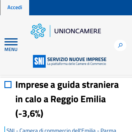
Menu profilo utente
Salta
Accedi
al
contenuto
principale
Home
Materiali di approfondimento
h
MENU
Imprese a guida straniera in calo a Reggio Emilia (-3,6%)
Imprese a guida straniera
in calo a Reggio Emilia
(-3,6%)
SNI - Camera di commercio dell'Emilia - Parma,