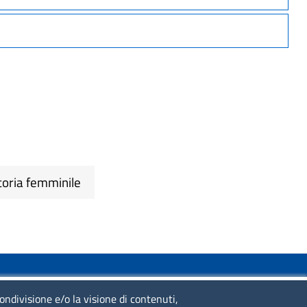
toria femminile
SERVIZIO REALIZZATO DA
condivisione e/o la visione di contenuti,