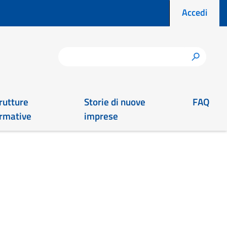
Menu prof
Accedi
Cerca
h
rutture
Storie di nuove
FAQ
rmative
imprese