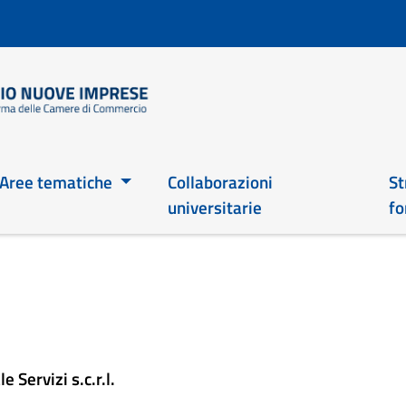
Salta
al
contenuto
principale
Main 2026
Aree tematiche
Collaborazioni
St
universitarie
fo
Servizi s.c.r.l.