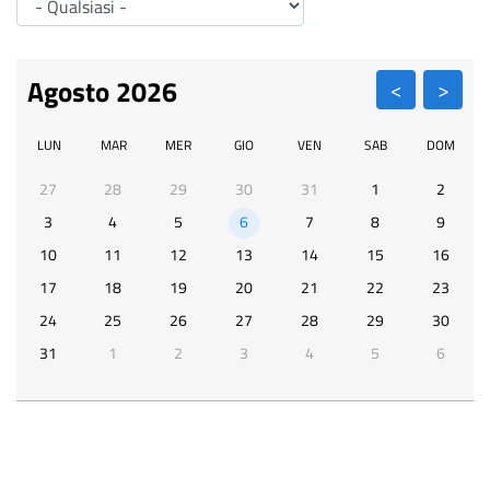
Pa
Agosto 2026
LUN
MAR
MER
GIO
VEN
SAB
DOM
27
28
29
30
31
1
2
3
4
5
6
7
8
9
10
11
12
13
14
15
16
17
18
19
20
21
22
23
24
25
26
27
28
29
30
31
1
2
3
4
5
6