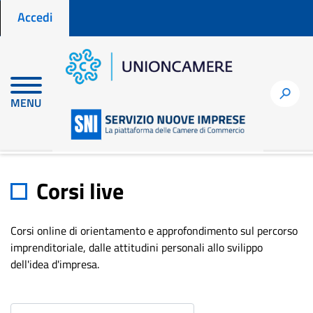
Menu profilo utente
Salta
Accedi
al
contenuto
principale
h
MENU
Home
Corsi live
Corsi live
Corsi online di orientamento e approfondimento sul percorso
imprenditoriale, dalle attitudini personali allo svilippo
dell'idea d'impresa.