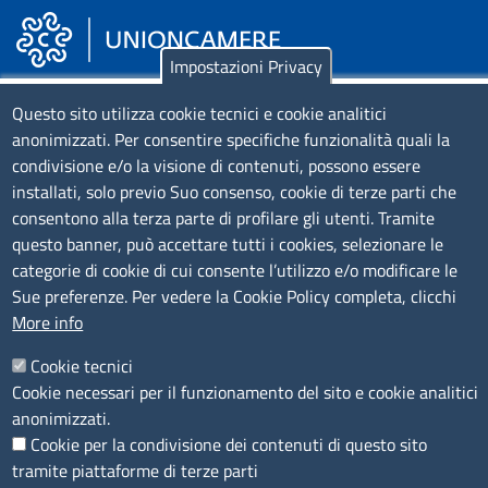
Impostazioni Privacy
Piazza Sallustio, 21 - 00187 Roma
Questo sito utilizza cookie tecnici e cookie analitici
anonimizzati. Per consentire specifiche funzionalità quali la
EMAIL: info.sni@unioncamere.it
condivisione e/o la visione di contenuti, possono essere
installati, solo previo Suo consenso, cookie di terze parti che
C.F.: 01484460587
consentono alla terza parte di profilare gli utenti. Tramite
P.Iva: 01000211001
questo banner, può accettare tutti i cookies, selezionare le
categorie di cookie di cui consente l’utilizzo e/o modificare le
SERVIZIO REALIZZATO DA
Sue preferenze. Per vedere la Cookie Policy completa, clicchi
More info
Cookie tecnici
Cookie necessari per il funzionamento del sito e cookie analitici
anonimizzati.
Cookie per la condivisione dei contenuti di questo sito
tramite piattaforme di terze parti
SEGUICI SU