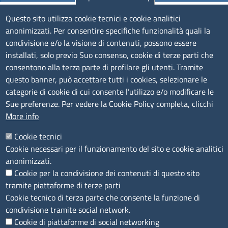
Questo sito utilizza cookie tecnici e cookie analitici
EMAIL: info.sni@unioncamere.it
anonimizzati. Per consentire specifiche funzionalità quali la
condivisione e/o la visione di contenuti, possono essere
C.F.: 01484460587
installati, solo previo Suo consenso, cookie di terze parti che
P.Iva: 01000211001
consentono alla terza parte di profilare gli utenti. Tramite
questo banner, può accettare tutti i cookies, selezionare le
SERVIZIO REALIZZATO DA
categorie di cookie di cui consente l’utilizzo e/o modificare le
Sue preferenze. Per vedere la Cookie Policy completa, clicchi
More info
Cookie tecnici
Cookie necessari per il funzionamento del sito e cookie analitici
anonimizzati.
Cookie per la condivisione dei contenuti di questo sito
SEGUICI SU
tramite piattaforme di terze parti
Cookie tecnico di terza parte che consente la funzione di
condivisione tramite social network.
Cookie di piattaforme di social networking