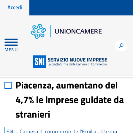
Menu profilo utente
Salta
Accedi
al
contenuto
principale
Home
Materiali di approfondimento
h
MENU
Piacenza, aumentano del 4,7% le imprese guidate da stranieri
Piacenza, aumentano del
4,7% le imprese guidate da
stranieri
SNI - Camera di commercio dell'Emilia - Parma,