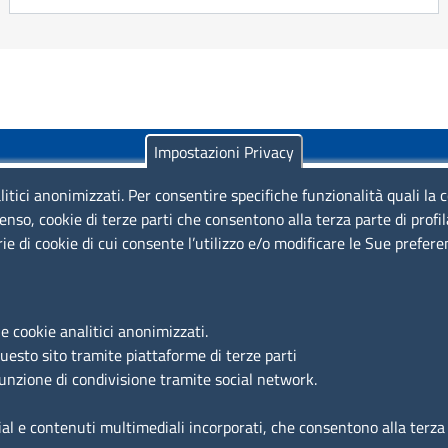
Impostazioni Privacy
litici anonimizzati. Per consentire specifiche funzionalità quali la 
enso, cookie di terze parti che consentono alla terza parte di profi
rie di cookie di cui consente l’utilizzo e/o modificare le Sue prefer
Piazza Sallustio, 21 - 00187 Roma
EMAIL: info.sni@unioncamere.it
e cookie analitici anonimizzati.
questo sito tramite piattaforme di terze parti
C.F.: 01484460587
funzione di condivisione tramite social network.
P.Iva: 01000211001
ial e contenuti multimediali incorporati, che consentono alla terza p