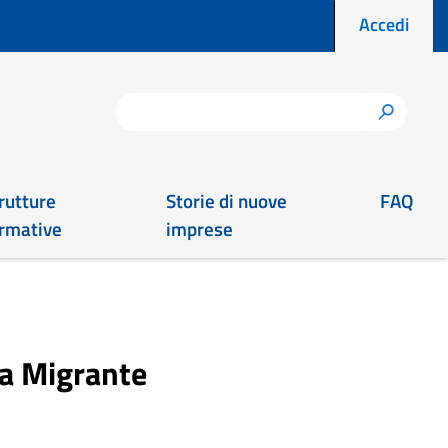
Menu prof
Accedi
Cerca
h
rutture
Storie di nuove
FAQ
rmative
imprese
ia Migrante