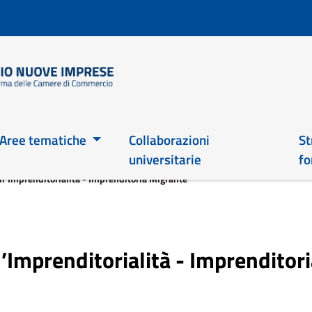
Salta
al
contenuto
principale
Main 2026
Aree tematiche
Collaborazioni
St
universitarie
fo
ll’Imprenditorialità - Imprenditoria Migrante
l’Imprenditorialità - Imprenditor