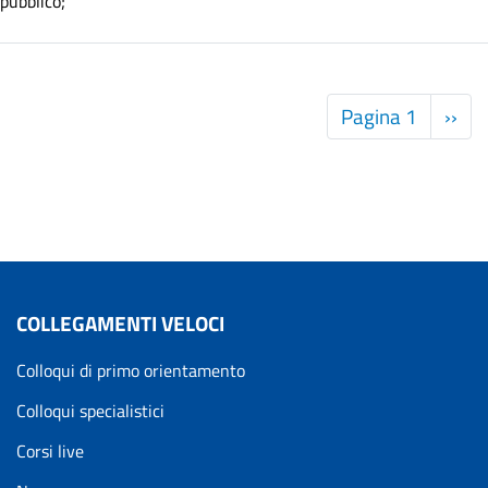
pubblico;
P
Pagina 1
Pagi
››
succ
COLLEGAMENTI VELOCI
Colloqui di primo orientamento
Colloqui specialistici
Corsi live