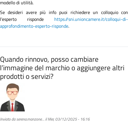
brevetto?
modello di utilità.
Se desideri avere più info puoi richiedere un colloquio con
l’esperto risponde
https://sni.unioncamere.it/colloqui-di-
approfondimento-esperto-risponde
.
Quando rinnovo, posso cambiare
l’immagine del marchio o aggiungere altri
prodotti o servizi?
Inviato da
serena.manzone…
il
Mer, 03/12/2025 - 16:16