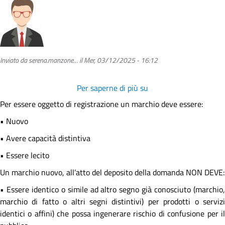
Inviato da
serena.manzone…
il
Mer, 03/12/2025 - 16:12
Per saperne di più su
Che
caratteristiche
Per essere oggetto di registrazione un marchio deve essere:
deve
• Nuovo
avere
il
• Avere capacità distintiva
mio
• Essere lecito
marchio
Un marchio nuovo, all’atto del deposito della domanda NON DEVE:
per
ottenere
• Essere identico o simile ad altro segno già conosciuto (marchio,
la
marchio di fatto o altri segni distintivi) per prodotti o servizi
registrazione?
identici o affini) che possa ingenerare rischio di confusione per il