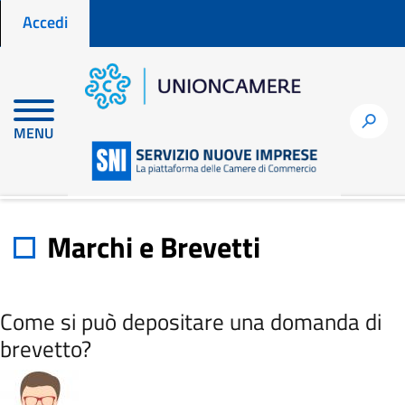
Menu profilo utente
Salta
Accedi
al
contenuto
principale
h
MENU
Home
taxonomy
term
Marchi e Brevetti
Marchi e Brevetti
Come si può depositare una domanda di
brevetto?