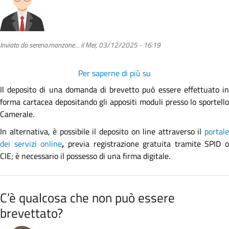
Inviato da
serena.manzone…
il
Mer, 03/12/2025 - 16:19
Per saperne di più su
Come
si
Il deposito di una domanda di brevetto può essere effettuato in
può
forma cartacea depositando gli appositi moduli presso lo sportello
depositare
Camerale.
una
In alternativa, è possibile il deposito on line attraverso il
portale
domanda
dei servizi online
,
previa registrazione gratuita tramite SPID o
di
CIE; è necessario il possesso di una firma digitale.
brevetto?
C’è qualcosa che non può essere
brevettato?