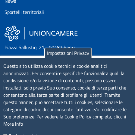
News
Sportelli territoriali
Piazza Sallustio, 21 - 00187 Roma
Impostazioni Privacy
EMAIL: info.sni@unioncamere.it
Questo sito utilizza cookie tecnici e cookie analitici
anonimizzati. Per consentire specifiche funzionalità quali la
C.F.: 01484460587
condivisione e/o la visione di contenuti, possono essere
installati, solo previo Suo consenso, cookie di terze parti che
P.Iva: 01000211001
consentono alla terza parte di profilare gli utenti. Tramite
questo banner, può accettare tutti i cookies, selezionare le
SERVIZIO REALIZZATO DA
categorie di cookie di cui consente l’utilizzo e/o modificare le
Sue preferenze. Per vedere la Cookie Policy completa, clicchi
More info