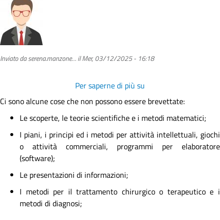
Inviato da
serena.manzone…
il
Mer, 03/12/2025 - 16:18
Per saperne di più su
C’è
qualcosa
Ci sono alcune cose che non possono essere brevettate:
che
Le scoperte, le teorie scientifiche e i metodi matematici;
non
può
I piani, i principi ed i metodi per attività intellettuali, giochi
essere
o attività commerciali, programmi per elaboratore
brevettato?
(software);
Le presentazioni di informazioni;
I metodi per il trattamento chirurgico o terapeutico e i
metodi di diagnosi;