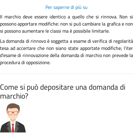
Per saperne di più su
Quando
rinnovo,
Il marchio deve essere identico a quello che si rinnova. Non si
posso
possono apportare modifiche: non si può cambiare la grafica e non
cambiare
si possono aumentare le classi ma è possibile limitarle.
l’immagine
La domanda di rinnovo è soggetta a esame di verifica di regolarità
del
tesa ad accertare che non siano state apportate modifiche; l’iter
marchio
d’esame di rinnovazione della domanda di marchio non prevede la
o
procedura di opposizione.
aggiungere
altri
prodotti
Come si può depositare una domanda di
o
servizi?
marchio?