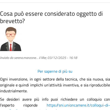
Cosa può essere considerato oggetto di
brevetto?
Inviato da
serena.manzone…
il
Mer, 03/12/2025 - 16:18
Per saperne di più su
Cosa
può
Ogni invenzione, in ogni settore della tecnica, che sia nuova, sia
essere
originale e quindi implichi un’attività inventiva, e sia riproducibile
considerato
industrialmente.
oggetto
Se desideri avere più info puoi richiedere un colloquio con
di
l’esperto risponde
https://sni.unioncamere.it/colloqui-di-
brevetto?