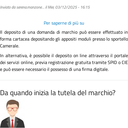
Inviato da
serena.manzone…
il
Mer, 03/12/2025 - 16:15
Per saperne di più su
Come
si
Il deposito di una domanda di marchio può essere effettuato in
può
forma cartacea depositando gli appositi moduli presso lo sportello
depositare
Camerale.
una
In alternativa, è possibile il deposito on line attraverso il portale
domanda
dei servizi online, previa registrazione gratuita tramite SPID o CIE
di
e può essere necessario il possesso di una firma digitale.
marchio?
Da quando inizia la tutela del marchio?