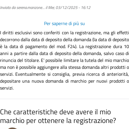
Inviato da
serena.manzone…
il
Mer, 03/12/2025 - 16:12
Per saperne di più su
Da
quando
I diritti esclusivi sono conferiti con la registrazione, ma gli effetti
inizia
decorrono dalla data di deposito della domanda (la data di deposito
la
è la data di pagamento del mod. F24). La registrazione dura 10
tutela
anni a partire dalla data di deposito della domanda, salvo caso di
del
rinuncia del titolare. E' possibile limitare la tutela del mio marchio
marchio?
ma non è possibile aggiungere alla stessa domanda altri prodotti o
servizi. Eventualmente si consiglia, previa ricerca di anteriorità,
depositare una nuova domanda di marchio per nuovi prodotti o
servizi.
Che caratteristiche deve avere il mio
marchio per ottenere la registrazione?