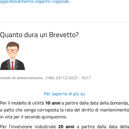
approfondimento-esperto-risponde
.
Quanto dura un Brevetto?
Inviato da
serena.manzone…
il
Mer, 03/12/2025 - 16:17
Per saperne di più su
Quanto
dura
Per il modello di utilità
10 anni
a partire dalla data della domanda
un
a patto che venga corrisposta la rata del diritto di mantenimento
Brevetto?
in vita per il secondo quinquennio.
Per l’invenzione industriale
20 anni
a partire dalla data dell