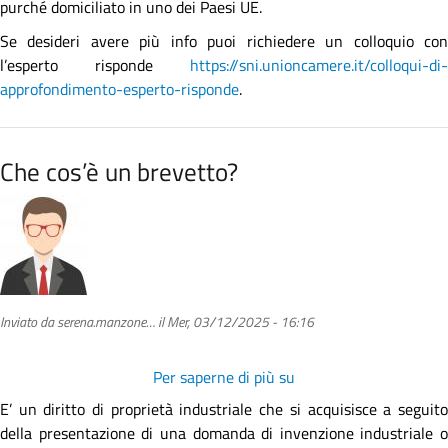
purché domiciliato in uno dei Paesi UE.
brevetto?
Se desideri avere più info puoi richiedere un colloquio con
l’esperto risponde
https://sni.unioncamere.it/colloqui-di-
approfondimento-esperto-risponde
.
Che cos’è un brevetto?
Inviato da
serena.manzone…
il
Mer, 03/12/2025 - 16:16
Per saperne di più su
Che
cos’è
E’ un diritto di proprietà industriale che si acquisisce a seguito
un
della presentazione di una domanda di invenzione industriale o