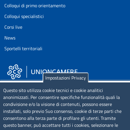
Colloqui di primo orientamento
Colloqui specialistici
Corsi live
News
Sportelli territoriali
Impostazioni Privacy
Piazza Sallustio, 21 - 00187 Roma
Questo sito utilizza cookie tecnici e cookie analitici
anonimizzati. Per consentire specifiche funzionalità quali la
EMAIL: info.sni@unioncamere.it
condivisione e/o la visione di contenuti, possono essere
installati, solo previo Suo consenso, cookie di terze parti che
C.F.: 01484460587
consentono alla terza parte di profilare gli utenti. Tramite
P.Iva: 01000211001
questo banner, può accettare tutti i cookies, selezionare le