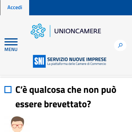
Menu profilo utente
Salta
Accedi
al
contenuto
principale
Home
node
C’è qualcosa che non può essere brevettato?
h
MENU
C’è qualcosa che non può
essere brevettato?