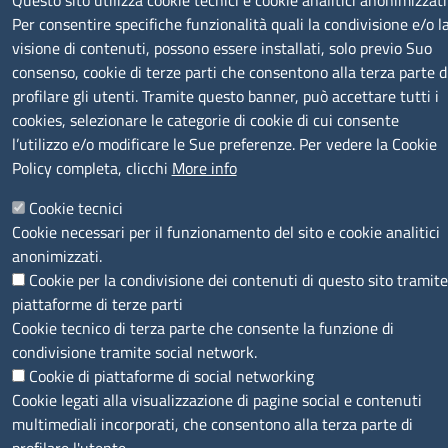
Questo sito utilizza cookie tecnici e cookie analitici anonimizzati
Per consentire specifiche funzionalità quali la condivisione e/o l
SERVIZIO REALIZZATO DA
visione di contenuti, possono essere installati, solo previo Suo
consenso, cookie di terze parti che consentono alla terza parte d
profilare gli utenti. Tramite questo banner, può accettare tutti i
cookies, selezionare le categorie di cookie di cui consente
l’utilizzo e/o modificare le Sue preferenze. Per vedere la Cookie
Policy completa, clicchi
More info
SEGUICI SU
Cookie tecnici
Cookie necessari per il funzionamento del sito e cookie analitici
anonimizzati.
Cookie per la condivisione dei contenuti di questo sito tramite
piattaforme di terze parti
MENÙ PRIVACY
Note legali
Privacy e cookie policy
Accesso riservato
Cookie tecnico di terza parte che consente la funzione di
condivisione tramite social network.
Cookie di piattaforme di social networking
© 2023 SNI Servizio Nuove Imprese
Cookie legati alla visualizzazione di pagine social e contenuti
multimediali incorporati, che consentono alla terza parte di