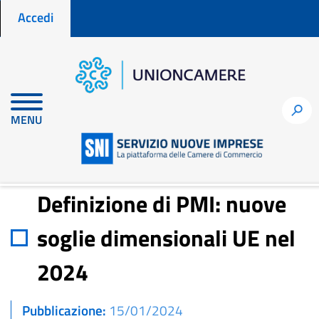
Menu profilo utente
Salta
Accedi
al
contenuto
principale
Home
Notizie per fare impresa
h
MENU
Definizione di PMI: nuove soglie dimensionali UE nel 2024
Definizione di PMI: nuove
soglie dimensionali UE nel
2024
Pubblicazione
15/01/2024