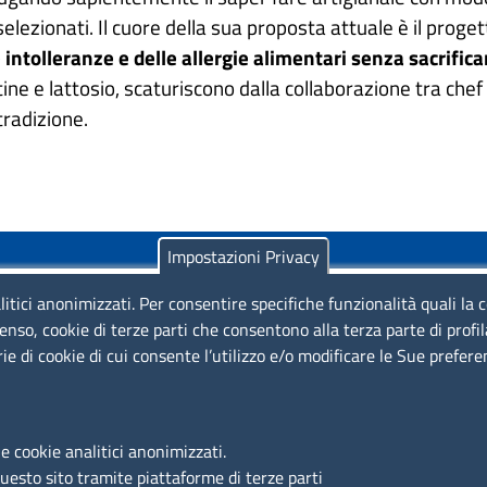
lezionati. Il cuore della sua proposta attuale è il proge
intolleranze e delle allergie alimentari senza sacrifica
ne e lattosio, scaturiscono dalla collaborazione tra chef 
tradizione.
Impostazioni Privacy
litici anonimizzati. Per consentire specifiche funzionalità quali la 
enso, cookie di terze parti che consentono alla terza parte di profi
rie di cookie di cui consente l’utilizzo e/o modificare le Sue prefer
Piazza Sallustio, 21 - 00187 Roma
EMAIL: info.sni@unioncamere.it
e cookie analitici anonimizzati.
questo sito tramite piattaforme di terze parti
C.F.: 01484460587