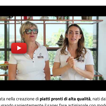
ata nella creazione di
piatti pronti di alta qualità
, nati d
niugando sapientemente il saper fare artigianale con moder