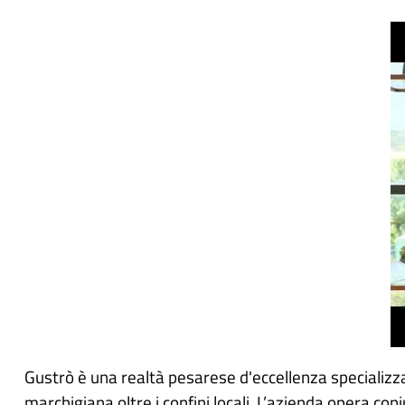
Video
correlato
URL
Gustrò è una realtà pesarese d'eccellenza specializz
marchigiana oltre i confini locali. L’azienda opera co