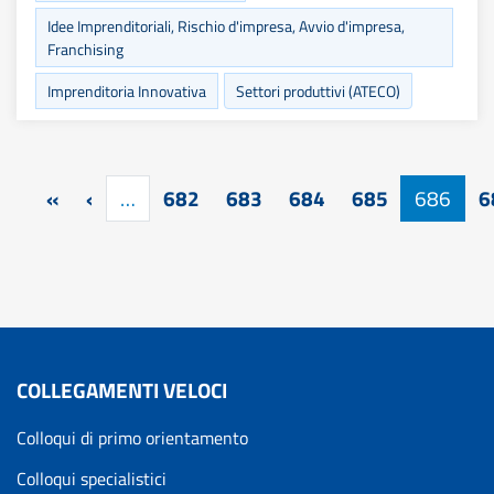
Idee Imprenditoriali, Rischio d'impresa, Avvio d'impresa,
Franchising
Imprenditoria Innovativa
Settori produttivi (ATECO)
Paginazione
Prima pagina
Pagina precedente
«
‹
…
682
683
684
685
686
6
COLLEGAMENTI VELOCI
Colloqui di primo orientamento
Colloqui specialistici