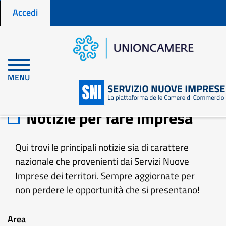
Menu profilo utente
Salta
Accedi
al
contenuto
principale
MENU
Home
Notizie per fare impresa
Notizie per fare impresa
Qui trovi le principali notizie sia di carattere
nazionale che provenienti dai Servizi Nuove
Imprese dei territori. Sempre aggiornate per
non perdere le opportunità che si presentano!
Area