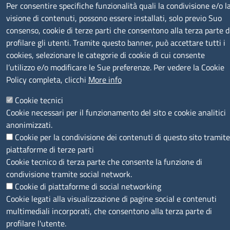
Per consentire specifiche funzionalità quali la condivisione e/o l
SERVIZIO REALIZZATO DA
visione di contenuti, possono essere installati, solo previo Suo
consenso, cookie di terze parti che consentono alla terza parte d
profilare gli utenti. Tramite questo banner, può accettare tutti i
cookies, selezionare le categorie di cookie di cui consente
l’utilizzo e/o modificare le Sue preferenze. Per vedere la Cookie
Policy completa, clicchi
More info
SEGUICI SU
Cookie tecnici
Cookie necessari per il funzionamento del sito e cookie analitici
anonimizzati.
Cookie per la condivisione dei contenuti di questo sito tramite
piattaforme di terze parti
Cookie tecnico di terza parte che consente la funzione di
MENÙ PRIVACY
Note legali
Privacy e cookie policy
Accesso riservato
condivisione tramite social network.
Cookie di piattaforme di social networking
© 2023 SNI Servizio Nuove Imprese
Cookie legati alla visualizzazione di pagine social e contenuti
multimediali incorporati, che consentono alla terza parte di
profilare l'utente.