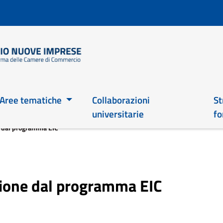
Salta
al
contenuto
principale
Main 2026
Aree tematiche
Collaborazioni
St
universitarie
fo
e dal programma EIC
zione dal programma EIC