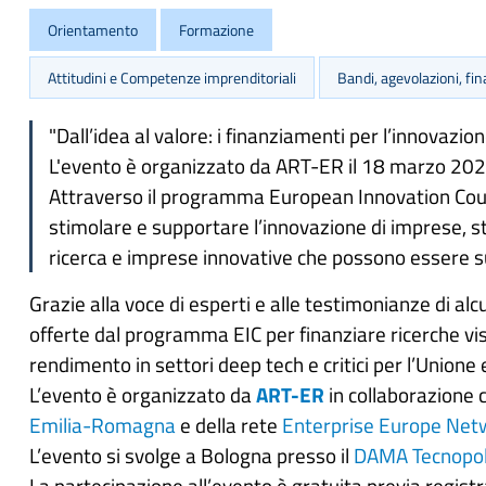
Orientamento
Formazione
Attitudini e Competenze imprenditoriali
Bandi, agevolazioni, fin
"Dall’idea al valore: i finanziamenti per l’innova
L'evento è organizzato da ART-ER il 18 marzo 2026
Attraverso il programma European Innovation Counc
stimolare e supportare l’innovazione di imprese, sta
ricerca e imprese innovative che possono essere sup
Grazie alla voce di esperti e alle testimonianze di al
offerte dal programma EIC per finanziare ricerche visi
rendimento in settori deep tech e critici per l’Unione
L’evento è organizzato da
ART-ER
in collaborazione c
Emilia-Romagna
e della rete
Enterprise Europe Net
L’evento si svolge a Bologna presso il
DAMA Tecnopol
La partecipazione all’evento è gratuita previa regist