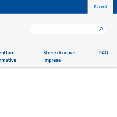
Menu prof
Accedi
Cerca
h
rutture
Storie di nuove
FAQ
rmative
imprese