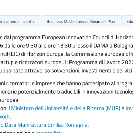
anziamenti, incentivi
Business Model Canvas, Business Plan
Edu
zione dal programma European Innovation Council di Horizo
 dalle ore 9.30 alle ore 13:30 presso il DAMA a Bologna
il (EIC) di Horizon Europe, la Commissione europea offr
rtup e ricercatori europei. Il Programma di Lavoro 2026, i
portate attraverso sovvenzioni, investimenti e servizi de
cuni ricercatori e imprese che hanno partecipato al progr
onarie potenzialmente traducibili in innovazioni tecnologi
 europea.
on il
Ministero dell'Università e della Ricerca (MUR)
e
Inv
work
.
o Data Manifattura Emilia-Romagna
.
razione online a
questo link
.