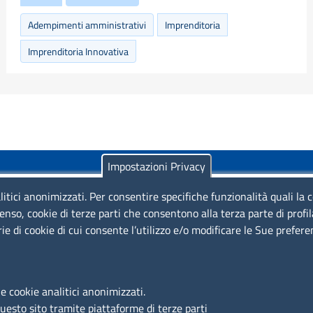
Adempimenti amministrativi
Imprenditoria
Imprenditoria Innovativa
Impostazioni Privacy
litici anonimizzati. Per consentire specifiche funzionalità quali la 
enso, cookie di terze parti che consentono alla terza parte di profi
rie di cookie di cui consente l’utilizzo e/o modificare le Sue prefer
Piazza Sallustio, 21 - 00187 Roma
EMAIL: info.sni@unioncamere.it
e cookie analitici anonimizzati.
questo sito tramite piattaforme di terze parti
C.F.: 01484460587