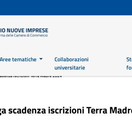
Salta
al
contenuto
principale
Main 2026
Aree tematiche
Collaborazioni
St
universitarie
fo
adenza iscrizioni Terra Madre 2024
ga scadenza iscrizioni Terra Mad