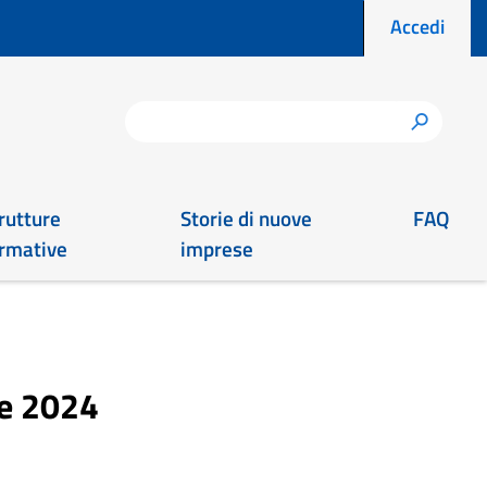
Menu prof
Accedi
Cerca
h
rutture
Storie di nuove
FAQ
rmative
imprese
re 2024