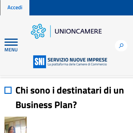
Menu profilo utente
Salta
Accedi
al
contenuto
principale
Home
node
Chi sono i destinatari di un Business Plan?
h
MENU
Chi sono i destinatari di un
Business Plan?