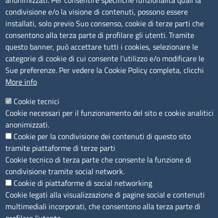
anonimizzati. Per consentire specifiche funzionalità quali la
EMAIL: info.sni@unioncamere.it
condivisione e/o la visione di contenuti, possono essere
installati, solo previo Suo consenso, cookie di terze parti che
C.F.: 01484460587
consentono alla terza parte di profilare gli utenti. Tramite
P.Iva: 01000211001
questo banner, può accettare tutti i cookies, selezionare le
categorie di cookie di cui consente l’utilizzo e/o modificare le
SERVIZIO REALIZZATO DA
Sue preferenze. Per vedere la Cookie Policy completa, clicchi
More info
Cookie tecnici
Cookie necessari per il funzionamento del sito e cookie analitici
anonimizzati.
Cookie per la condivisione dei contenuti di questo sito
tramite piattaforme di terze parti
SEGUICI SU
Cookie tecnico di terza parte che consente la funzione di
condivisione tramite social network.
Cookie di piattaforme di social networking
Cookie legati alla visualizzazione di pagine social e contenuti
multimediali incorporati, che consentono alla terza parte di
MENÙ PRIVACY
Note legali
Privacy e cookie policy
Accesso riservato