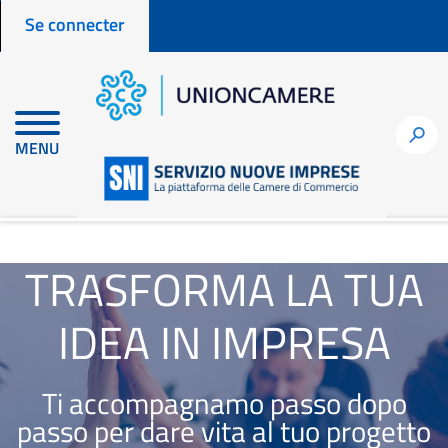
Menu profilo utente
Aller
Se connecter
au
contenu
principal
h
MENU
fr
node
TRASFORMA LA TUA
IDEA IN IMPRESA
Ti accompagnamo passo dopo
passo per dare vita al tuo progetto