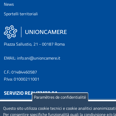
News
Sportelli territoriali
Piazza Sallustio, 21 - 00187 Roma
EMAIL: info.sni@unioncamere.it
C.F.: 01484460587
P.Iva: 01000211001
SERVIZIO REALIZZATO DA
Paramètres de confidentialité
Questo sito utilizza cookie tecnici e cookie analitici anonimizzati
Per consentire specifiche funzionalità quali la condivisione e/o l