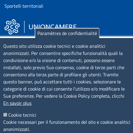
Sportelli territoriali
Paramètres de confidentialité
Piazza Sallustio, 21 - 00187 Roma
Questo sito utilizza cookie tecnici e cookie analitici
anonimizzati. Per consentire specifiche funzionalità quali la
EMAIL: info.sni@unioncamere.it
condivisione e/o la visione di contenuti, possono essere
installati, solo previo Suo consenso, cookie di terze parti che
C.F.: 01484460587
consentono alla terza parte di profilare gli utenti. Tramite
P.Iva: 01000211001
questo banner, può accettare tutti i cookies, selezionare le
categorie di cookie di cui consente l’utilizzo e/o modificare le
Sue preferenze. Per vedere la Cookie Policy completa, clicchi
SERVIZIO REALIZZATO DA
En savoir plus
Cookie tecnici
Cookie necessari per il funzionamento del sito e cookie analitici
anonimizzati.