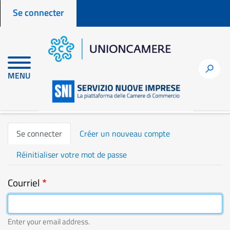
Menu profilo utente
Aller
Se connecter
au
contenu
principal
h
MENU
Accueil
fr
user
Se connecter
Onglets
Se connecter
Créer un nouveau compte
principaux
Réinitialiser votre mot de passe
Courriel
Enter your email address.