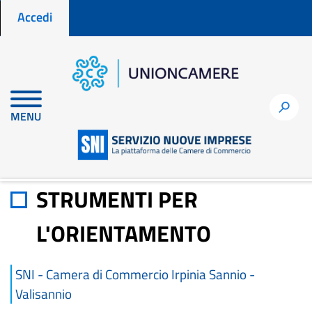
Menu profilo utente
Salta
Accedi
al
contenuto
principale
Home
Materiali di approfondimento
h
MENU
STRUMENTI PER L'ORIENTAMENTO
STRUMENTI PER
L'ORIENTAMENTO
SNI - Camera di Commercio Irpinia Sannio -
Valisannio