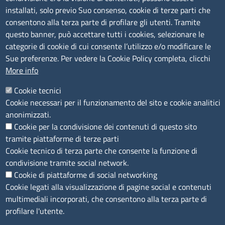
installati, solo previo Suo consenso, cookie di terze parti che
C.F.: 01484460587
consentono alla terza parte di profilare gli utenti. Tramite
P.Iva: 01000211001
questo banner, può accettare tutti i cookies, selezionare le
categorie di cookie di cui consente l’utilizzo e/o modificare le
SERVIZIO REALIZZATO DA
Sue preferenze. Per vedere la Cookie Policy completa, clicchi
More info
Cookie tecnici
Cookie necessari per il funzionamento del sito e cookie analitici
anonimizzati.
Cookie per la condivisione dei contenuti di questo sito
SEGUICI SU
tramite piattaforme di terze parti
Cookie tecnico di terza parte che consente la funzione di
condivisione tramite social network.
Cookie di piattaforme di social networking
Cookie legati alla visualizzazione di pagine social e contenuti
multimediali incorporati, che consentono alla terza parte di
MENÙ PRIVACY
Note legali
Privacy e cookie policy
Accesso riservato
profilare l'utente.