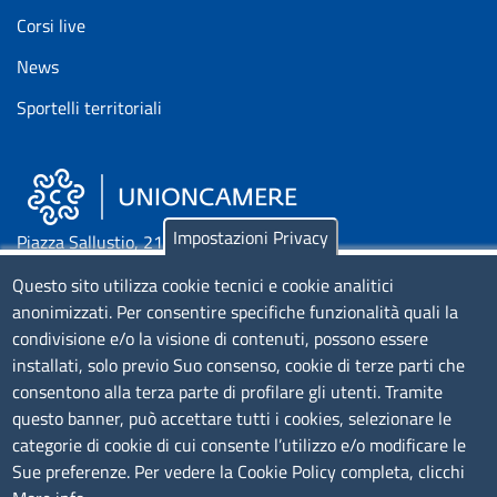
Corsi live
News
Sportelli territoriali
Impostazioni Privacy
Piazza Sallustio, 21 - 00187 Roma
Questo sito utilizza cookie tecnici e cookie analitici
EMAIL: info.sni@unioncamere.it
anonimizzati. Per consentire specifiche funzionalità quali la
condivisione e/o la visione di contenuti, possono essere
C.F.: 01484460587
installati, solo previo Suo consenso, cookie di terze parti che
consentono alla terza parte di profilare gli utenti. Tramite
P.Iva: 01000211001
questo banner, può accettare tutti i cookies, selezionare le
categorie di cookie di cui consente l’utilizzo e/o modificare le
SERVIZIO REALIZZATO DA
Sue preferenze. Per vedere la Cookie Policy completa, clicchi