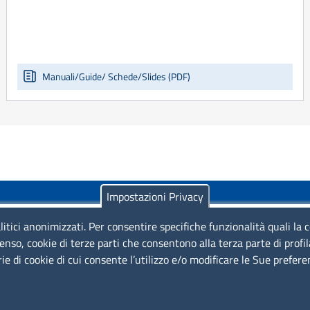
Manuali/Guide/ Schede/Slides (PDF)
Impostazioni Privacy
litici anonimizzati. Per consentire specifiche funzionalità quali la 
enso, cookie di terze parti che consentono alla terza parte di profi
rie di cookie di cui consente l’utilizzo e/o modificare le Sue prefer
Piazza Sallustio, 21 - 00187 Roma
EMAIL: info.sni@unioncamere.it