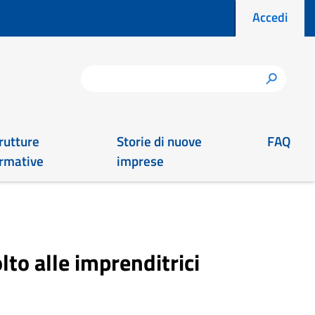
Menu prof
Accedi
Cerca
h
rutture
Storie di nuove
FAQ
rmative
imprese
to alle imprenditrici