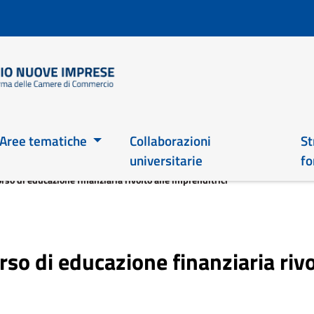
Salta
al
contenuto
principale
Main 2026
Aree tematiche
Collaborazioni
St
universitarie
fo
o di educazione finanziaria rivolto alle imprenditrici
o di educazione finanziaria rivol