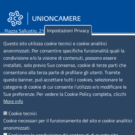
Impostazioni Privacy
Piazza Sallustio, 21 - 00187 Roma
Questo sito utilizza cookie tecnici e cookie analitici
EMAIL: info.sni@unioncamere.it
anonimizzati. Per consentire specifiche funzionalità quali la
condivisione e/o la visione di contenuti, possono essere
C.F.: 01484460587
installati, solo previo Suo consenso, cookie di terze parti che
P.Iva: 01000211001
consentono alla terza parte di profilare gli utenti. Tramite
questo banner, può accettare tutti i cookies, selezionare le
categorie di cookie di cui consente l’utilizzo e/o modificare le
SERVIZIO REALIZZATO DA
Sue preferenze. Per vedere la Cookie Policy completa, clicchi
More info
Cookie tecnici
Cookie necessari per il funzionamento del sito e cookie analitici
anonimizzati.