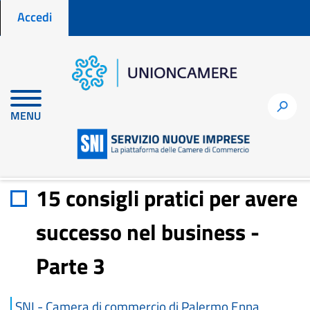
Menu profilo utente
Salta
Accedi
al
contenuto
principale
Home
Materiali di approfondimento
h
MENU
15 consigli pratici per avere successo nel business - Parte 3
15 consigli pratici per avere
successo nel business -
Parte 3
SNI - Camera di commercio di Palermo Enna