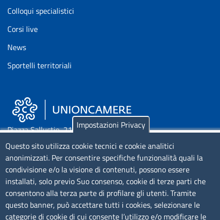
Colloqui specialistici
Corsi live
News
Sportelli territoriali
Impostazioni Privacy
Piazza Sallustio, 21 - 00187 Roma
Questo sito utilizza cookie tecnici e cookie analitici
EMAIL: info.sni@unioncamere.it
anonimizzati. Per consentire specifiche funzionalità quali la
condivisione e/o la visione di contenuti, possono essere
installati, solo previo Suo consenso, cookie di terze parti che
C.F.: 01484460587
consentono alla terza parte di profilare gli utenti. Tramite
P.Iva: 01000211001
questo banner, può accettare tutti i cookies, selezionare le
categorie di cookie di cui consente l’utilizzo e/o modificare le