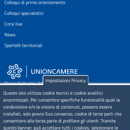
Colloqui di primo orientamento
Colloqui specialistici
Corsi live
News
Sportelli territoriali
Impostazioni Privacy
Piazza Sallustio, 21 - 00187 Roma
Questo sito utilizza cookie tecnici e cookie analitici
EMAIL: info.sni@unioncamere.it
anonimizzati. Per consentire specifiche funzionalità quali la
condivisione e/o la visione di contenuti, possono essere
installati, solo previo Suo consenso, cookie di terze parti che
C.F.: 01484460587
consentono alla terza parte di profilare gli utenti. Tramite
P.Iva: 01000211001
questo banner, può accettare tutti i cookies, selezionare le