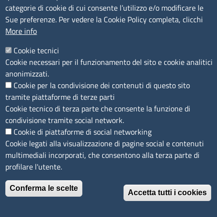
categorie di cookie di cui consente l’utilizzo e/o modificare le
SERVIZIO REALIZZATO DA
Sue preferenze. Per vedere la Cookie Policy completa, clicchi
More info
Cookie tecnici
Cookie necessari per il funzionamento del sito e cookie analitici
anonimizzati.
Cookie per la condivisione dei contenuti di questo sito
SEGUICI SU
tramite piattaforme di terze parti
Cookie tecnico di terza parte che consente la funzione di
condivisione tramite social network.
Cookie di piattaforme di social networking
Cookie legati alla visualizzazione di pagine social e contenuti
multimediali incorporati, che consentono alla terza parte di
MENÙ PRIVACY
Note legali
Privacy e cookie policy
Accesso riservato
profilare l'utente.
© 2023 SNI Servizio Nuove Imprese
Conferma le scelte
Accetta tutti i cookies
Revoca il consenso