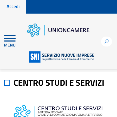
Menu profilo utente
Salta
Accedi
al
contenuto
principale
Home
Le strutture formative del sistema camerale
h
CENTRO STUDI E SERVIZI
MENU
CENTRO STUDI E SERVIZI