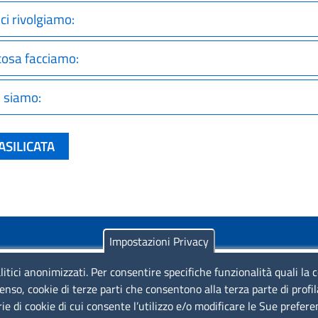
 ci rivolgiamo:
cosa facciamo:
 siamo:
ASILICATA
Impostazioni Privacy
litici anonimizzati. Per consentire specifiche funzionalità quali la 
enso, cookie di terze parti che consentono alla terza parte di profi
rie di cookie di cui consente l’utilizzo e/o modificare le Sue prefer
Piazza Sallustio, 21 - 00187 Roma