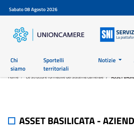
Sabato 08 Agosto 2026
Chi
Sportelli
Notizie
siamo
territoriali
Home
Le strutture formative del sistema camerale
ASSET BASIL
ASSET BASILICATA - AZIEN