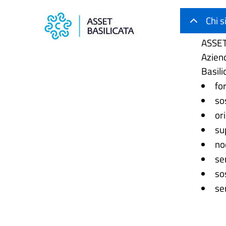
Chi 
ASSET 
Azien
Basili
fo
so
or
su
no
se
so
se