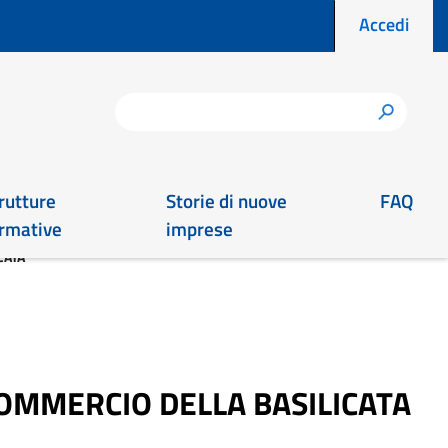
Menu prof
Accedi
Cerca
h
rutture
Storie di nuove
FAQ
rmative
imprese
CATA
COMMERCIO DELLA BASILICATA