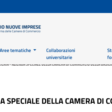
Salta
al
contenuto
principale
Main 2026
Aree tematiche
Collaborazioni
St
universitarie
fo
ICATA - AZIENDA SPECIALE DELLA CAMERA DI COMMERCIO DELLA BASILI
DA SPECIALE DELLA CAMERA DI 