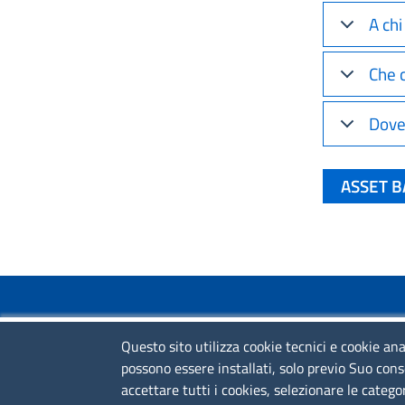
A chi
Che 
Dove
ASSET B
COLLEGAMENTI VELOCI
Questo sito utilizza cookie tecnici e cookie ana
Colloqui di primo orientamento
possono essere installati, solo previo Suo cons
accettare tutti i cookies, selezionare le catego
Colloqui specialistici