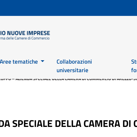
Salta
al
contenuto
principale
Main 2026
Aree tematiche
Collaborazioni
St
universitarie
fo
LUPPO – AZIENDA SPECIALE DELLA CAMERA DI COMMERCIO DI AREZZO-S
DA SPECIALE DELLA CAMERA DI