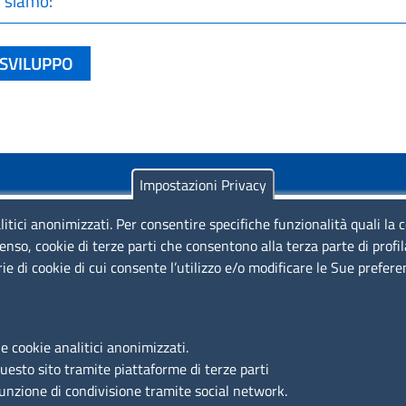
 siamo:
SVILUPPO
Impostazioni Privacy
litici anonimizzati. Per consentire specifiche funzionalità quali la 
enso, cookie di terze parti che consentono alla terza parte di profi
rie di cookie di cui consente l’utilizzo e/o modificare le Sue prefer
Piazza Sallustio, 21 - 00187 Roma
EMAIL: info.sni@unioncamere.it
e cookie analitici anonimizzati.
questo sito tramite piattaforme di terze parti
C.F.: 01484460587
funzione di condivisione tramite social network.
P.Iva: 01000211001