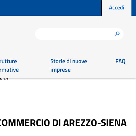
Menu prof
Accedi
Cerca
h
rutture
Storie di nuove
FAQ
rmative
imprese
IENA
 COMMERCIO DI AREZZO-SIENA