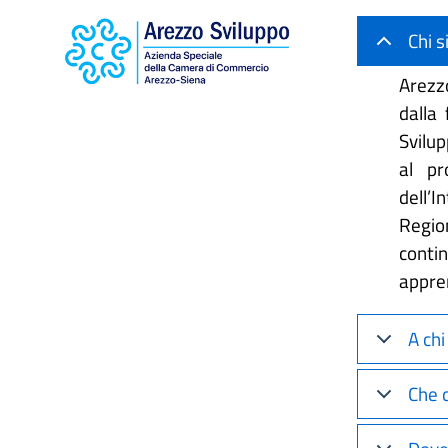
Chi 
Arezz
dalla
Svilup
al pr
dell’I
Regio
conti
appren
A chi
Che 