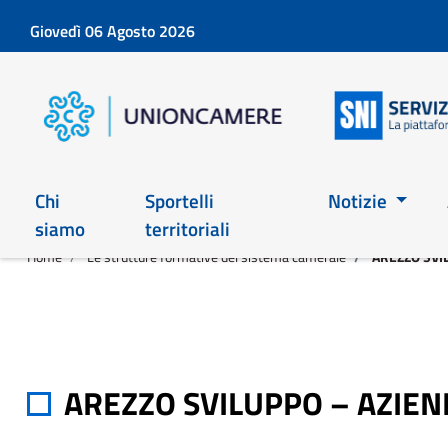
Giovedì 06 Agosto 2026
Chi
Sportelli
Notizie
siamo
territoriali
Home
Le strutture formative del sistema camerale
AREZZO SVI
AREZZO SVILUPPO – AZIEN