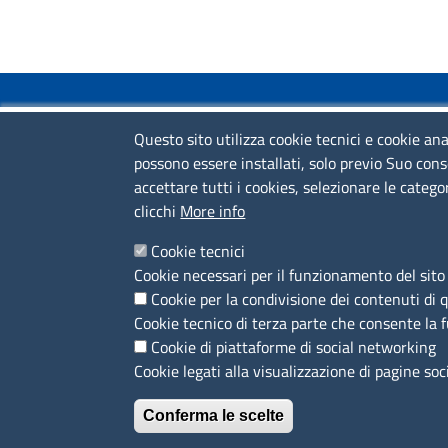
COLLEGAMENTI VELOCI
Questo sito utilizza cookie tecnici e cookie ana
possono essere installati, solo previo Suo cons
Colloqui di primo orientamento
accettare tutti i cookies, selezionare le catego
Colloqui specialistici
clicchi
More info
Corsi live
Cookie tecnici
Cookie necessari per il funzionamento del sito 
News
Cookie per la condivisione dei contenuti di 
Sportelli territoriali
Cookie tecnico di terza parte che consente la 
Cookie di piattaforme di social networking
Cookie legati alla visualizzazione di pagine soc
Conferma le scelte
MENÙ PRIVACY
Note legali
Privacy e cookie policy
Accesso riservato