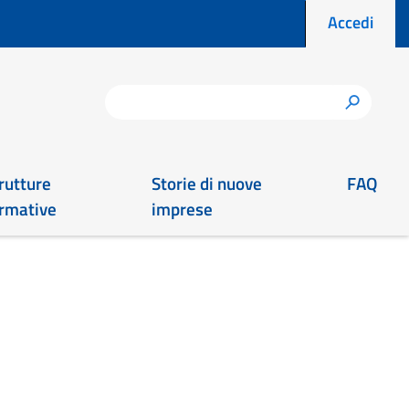
Menu prof
Accedi
Cerca
h
rutture
Storie di nuove
FAQ
rmative
imprese