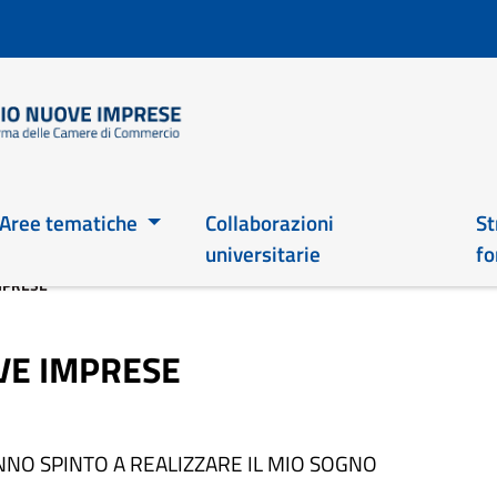
Salta
al
contenuto
principale
Main 2026
Aree tematiche
Collaborazioni
St
universitarie
fo
IMPRESE
OVE IMPRESE
NNO SPINTO A REALIZZARE IL MIO SOGNO