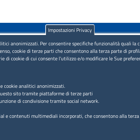
Impostazioni Privacy
litici anonimizzati. Per consentire specifiche funzionalità quali la 
enso, cookie di terze parti che consentono alla terza parte di profi
rie di cookie di cui consente l’utilizzo e/o modificare le Sue prefer
Piazza Sallustio, 21 - 00187 Roma
EMAIL: info.sni@unioncamere.it
e cookie analitici anonimizzati.
questo sito tramite piattaforme di terze parti
C.F.: 01484460587
funzione di condivisione tramite social network.
P.Iva: 01000211001
ial e contenuti multimediali incorporati, che consentono alla terza p