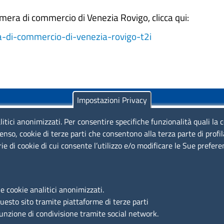
mera di commercio di Venezia Rovigo, clicca qui:
era-di-commercio-di-venezia-rovigo-t2i
Impostazioni Privacy
litici anonimizzati. Per consentire specifiche funzionalità quali la 
enso, cookie di terze parti che consentono alla terza parte di profi
rie di cookie di cui consente l’utilizzo e/o modificare le Sue prefer
Piazza Sallustio, 21 - 00187 Roma
EMAIL: info.sni@unioncamere.it
e cookie analitici anonimizzati.
questo sito tramite piattaforme di terze parti
C.F.: 01484460587
funzione di condivisione tramite social network.
P.Iva: 01000211001