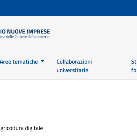
Salta
al
contenuto
principale
Main 2026
Aree tematiche
Collaborazioni
St
universitarie
fo
gricoltura digitale