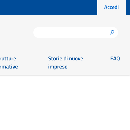
Menu prof
Accedi
Cerca
h
rutture
Storie di nuove
FAQ
rmative
imprese