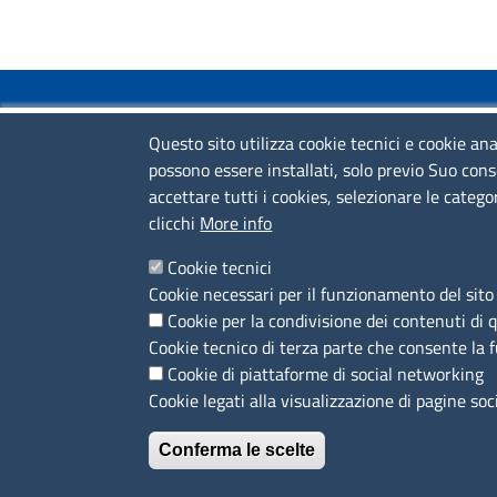
COLLEGAMENTI VELOCI
Questo sito utilizza cookie tecnici e cookie ana
possono essere installati, solo previo Suo cons
Colloqui di primo orientamento
accettare tutti i cookies, selezionare le catego
Colloqui specialistici
clicchi
More info
Corsi live
Cookie tecnici
Cookie necessari per il funzionamento del sito 
News
Cookie per la condivisione dei contenuti di 
Sportelli territoriali
Cookie tecnico di terza parte che consente la 
Cookie di piattaforme di social networking
Cookie legati alla visualizzazione di pagine soc
Conferma le scelte
MENÙ PRIVACY
Note legali
Privacy e cookie policy
Accesso riservato