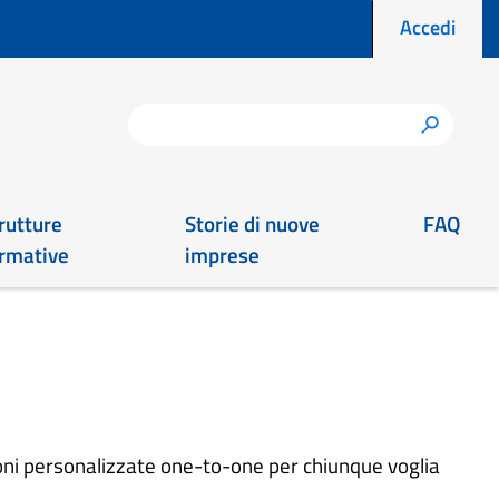
Menu prof
Accedi
Cerca
h
rutture
Storie di nuove
FAQ
rmative
imprese
ioni personalizzate one-to-one per chiunque voglia