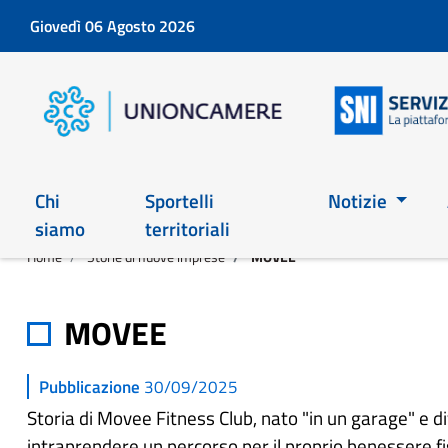
Giovedì 06 Agosto 2026
Chi
Sportelli
Notizie
siamo
territoriali
Home
Storie di nuove imprese
MOVEE
MOVEE
Pubblicazione
30/09/2025
Storia di Movee Fitness Club, nato "in un garage" e d
intraprendere un percorso per il proprio benessere fi