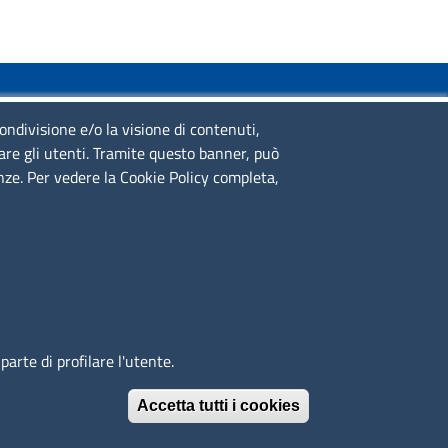
SERVIZIO REALIZZATO DA
condivisione e/o la visione di contenuti,
lare gli utenti. Tramite questo banner, può
enze. Per vedere la Cookie Policy completa,
SEGUICI SU
arte di profilare l'utente.
Accetta tutti i cookies
Revoca il conse
© 2023 SNI Servizio Nuove Imprese