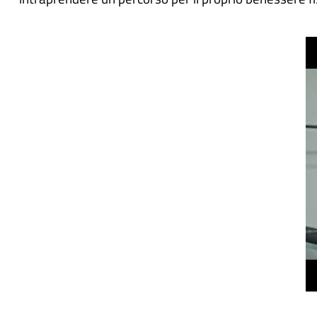
Video
correlato
URL