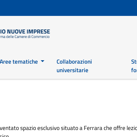
Salta
al
contenuto
principale
Main 2026
Aree tematiche
Collaborazioni
St
universitarie
fo
iventato spazio esclusivo situato a Ferrara che offre lez
sico.