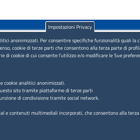
Impostazioni Privacy
litici anonimizzati. Per consentire specifiche funzionalità quali la 
enso, cookie di terze parti che consentono alla terza parte di profi
rie di cookie di cui consente l’utilizzo e/o modificare le Sue prefer
Piazza Sallustio, 21 - 00187 Roma
EMAIL: info.sni@unioncamere.it
e cookie analitici anonimizzati.
questo sito tramite piattaforme di terze parti
C.F.: 01484460587
funzione di condivisione tramite social network.
P.Iva: 01000211001
ial e contenuti multimediali incorporati, che consentono alla terza p