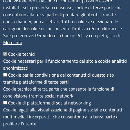
condivisione e/o la visione di contenuti, possono essere
installati, solo previo Suo consenso, cookie di terze parti che
C.F.: 01484460587
consentono alla terza parte di profilare gli utenti. Tramite
P.Iva: 01000211001
questo banner, può accettare tutti i cookies, selezionare le
categorie di cookie di cui consente l’utilizzo e/o modificare le
SERVIZIO REALIZZATO DA
Sue preferenze. Per vedere la Cookie Policy completa, clicchi
More info
Cookie tecnici
Cookie necessari per il funzionamento del sito e cookie analitici
anonimizzati.
Cookie per la condivisione dei contenuti di questo sito
tramite piattaforme di terze parti
SEGUICI SU
Cookie tecnico di terza parte che consente la funzione di
condivisione tramite social network.
Cookie di piattaforme di social networking
Cookie legati alla visualizzazione di pagine social e contenuti
multimediali incorporati, che consentono alla terza parte di
MENÙ PRIVACY
Note legali
Privacy e cookie policy
Accesso riservato
profilare l'utente.