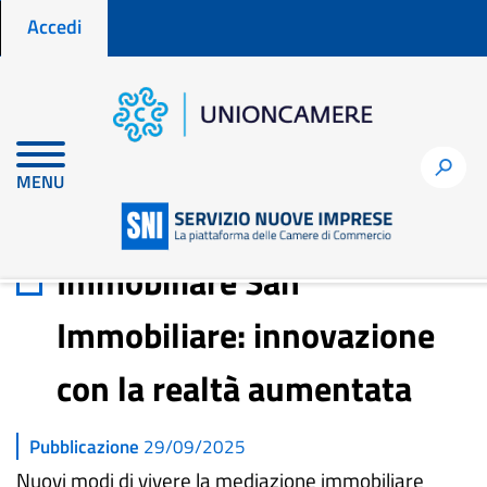
Menu profilo utente
Salta
Accedi
al
contenuto
principale
Home
Storie di nuove imprese
h
MENU
Immobiliare San Immobiliare: innovazione con la realtà
aumentata
Immobiliare San
Immobiliare: innovazione
con la realtà aumentata
Pubblicazione
29/09/2025
Nuovi modi di vivere la mediazione immobiliare