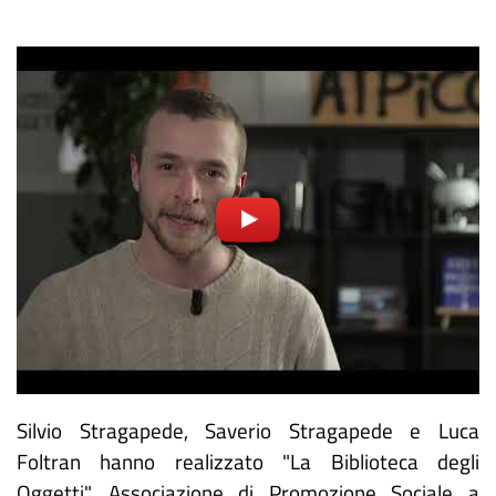
Video
correlato
URL
Silvio Stragapede, Saverio Stragapede e Luca
Foltran hanno realizzato "La Biblioteca degli
Oggetti", Associazione di Promozione Sociale a