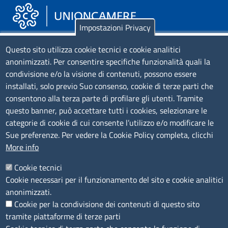
Impostazioni Privacy
Piazza Sallustio, 21 - 00187 Roma
Questo sito utilizza cookie tecnici e cookie analitici
anonimizzati. Per consentire specifiche funzionalità quali la
EMAIL: info.sni@unioncamere.it
condivisione e/o la visione di contenuti, possono essere
installati, solo previo Suo consenso, cookie di terze parti che
C.F.: 01484460587
consentono alla terza parte di profilare gli utenti. Tramite
P.Iva: 01000211001
questo banner, può accettare tutti i cookies, selezionare le
categorie di cookie di cui consente l’utilizzo e/o modificare le
SERVIZIO REALIZZATO DA
Sue preferenze. Per vedere la Cookie Policy completa, clicchi
More info
Cookie tecnici
Cookie necessari per il funzionamento del sito e cookie analitici
anonimizzati.
Cookie per la condivisione dei contenuti di questo sito
tramite piattaforme di terze parti
SEGUICI SU