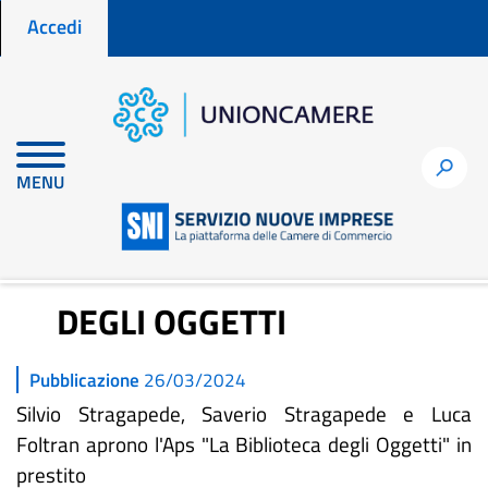
Menu profilo utente
Salta
Accedi
al
contenuto
principale
Home
Storie di nuove imprese
h
MENU
ATIPICO – BIBLIOTECA DEGLI OGGETTI
ATIPICO – BIBLIOTECA
DEGLI OGGETTI
Pubblicazione
26/03/2024
Silvio Stragapede, Saverio Stragapede e Luca
Foltran aprono l'Aps "La Biblioteca degli Oggetti" in
prestito