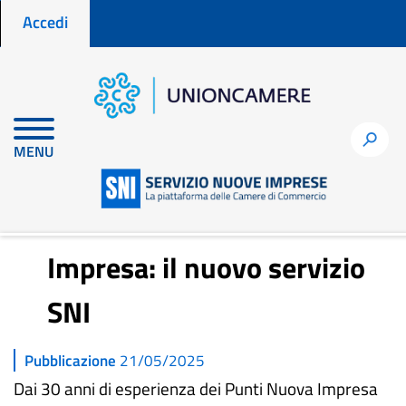
Menu profilo utente
Salta
Accedi
al
contenuto
principale
Home
Storie di nuove imprese
h
MENU
30 anni di Punto Nuova Impresa: il nuovo servizio SNI
30 anni di Punto Nuova
Impresa: il nuovo servizio
SNI
Pubblicazione
21/05/2025
Dai 30 anni di esperienza dei Punti Nuova Impresa