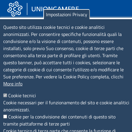
Impostazioni Privacy
Piazza Sallustio, 21 - 00187 Roma
Questo sito utilizza cookie tecnici e cookie analitici
anonimizzati. Per consentire specifiche funzionalità quali la
EMAIL: info.sni@unioncamere.it
condivisione e/o la visione di contenuti, possono essere
installati, solo previo Suo consenso, cookie di terze parti che
C.F.: 01484460587
consentono alla terza parte di profilare gli utenti. Tramite
P.Iva: 01000211001
questo banner, può accettare tutti i cookies, selezionare le
categorie di cookie di cui consente l’utilizzo e/o modificare le
SERVIZIO REALIZZATO DA
Sue preferenze. Per vedere la Cookie Policy completa, clicchi
More info
Cookie tecnici
Cookie necessari per il funzionamento del sito e cookie analitici
anonimizzati.
Cookie per la condivisione dei contenuti di questo sito
tramite piattaforme di terze parti
SEGUICI SU
Cookie tecnico di terza parte che consente la funzione di