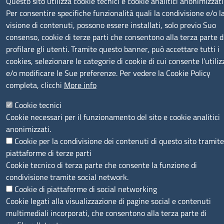
Questo sito utilizza cookie tecnici e cookie analitici anonimizzati
Per consentire specifiche funzionalità quali la condivisione e/o l
visione di contenuti, possono essere installati, solo previo Suo
consenso, cookie di terze parti che consentono alla terza parte d
profilare gli utenti. Tramite questo banner, può accettare tutti i
SEGUICI SU
cookies, selezionare le categorie di cookie di cui consente l’utiliz
e/o modificare le Sue preferenze. Per vedere la Cookie Policy
completa, clicchi
More info
Cookie tecnici
MENÙ PRIVACY
Cookie necessari per il funzionamento del sito e cookie analitici
Note legali
Privacy e cookie policy
Accesso riservato
anonimizzati.
Cookie per la condivisione dei contenuti di questo sito tramite
© 2023 SNI Servizio Nuove Imprese
piattaforme di terze parti
Cookie tecnico di terza parte che consente la funzione di
condivisione tramite social network.
Cookie di piattaforme di social networking
Cookie legati alla visualizzazione di pagine social e contenuti
multimediali incorporati, che consentono alla terza parte di