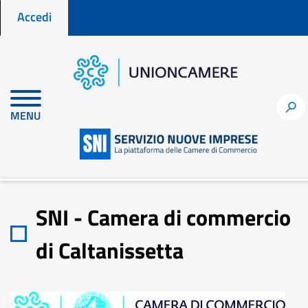
Menu profilo utente
Salta
Accedi
al
contenuto
principale
Home
Sportelli territoriali
h
MENU
SNI - Camera di commercio di Caltanissetta
SNI - Camera di commercio
di Caltanissetta