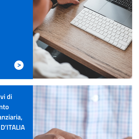
>
vi di
nto
nziaria,
 D’ITALIA