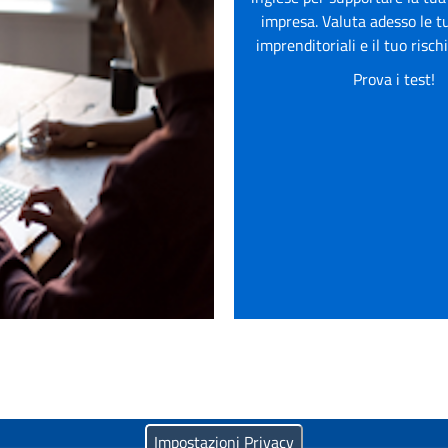
impresa. Valuta adesso le tu
imprenditoriali e il tuo risc
Prova i test!
Impostazioni Privacy