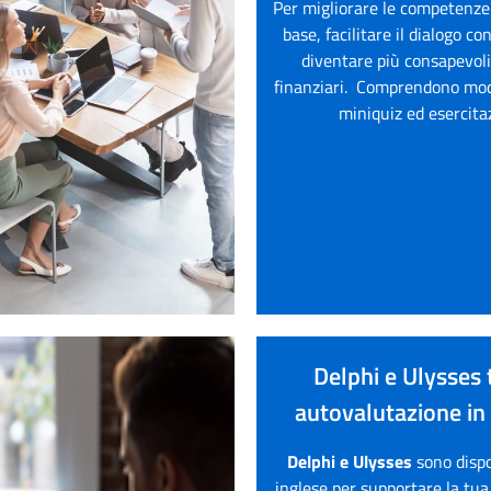
Per migliorare le competenze 
base, facilitare il dialogo co
diventare più consapevoli 
finanziari. Comprendono modu
miniquiz ed esercitaz
Delphi e Ulysses 
autovalutazione in 
Delphi e Ulysses
sono dispo
inglese per supportare la tua 