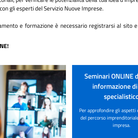
 con gli esperti del Servizio Nuove Imprese.
tamento e formazione è necessario registrarsi al sito 
INE!
Seminari ONLINE d
informazione di
specialistic
Per approfondire gli aspetti 
del percorso imprenditoriale
impresa.