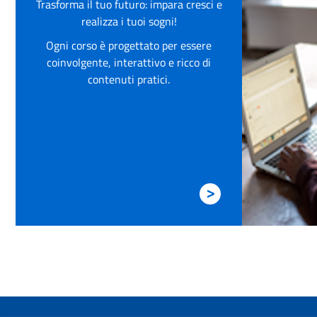
Trasforma il tuo futuro: impara cresci e
realizza i tuoi sogni!
Ogni corso è progettato per essere
coinvolgente, interattivo e ricco di
contenuti pratici.
>