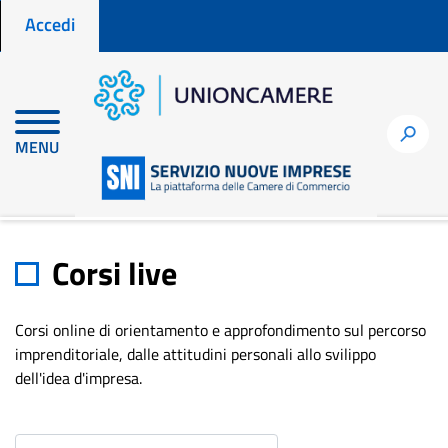
Menu profilo utente
Salta
Accedi
al
contenuto
principale
h
MENU
Home
Corsi live
Corsi live
Corsi live
Corsi online di orientamento e approfondimento sul percorso
imprenditoriale, dalle attitudini personali allo svilippo
dell'idea d'impresa.