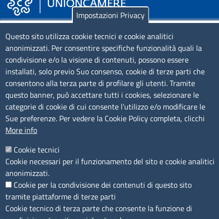
Impostazioni Privacy
Piazza Sallustio, 21 - 00187 Roma
Questo sito utilizza cookie tecnici e cookie analitici
anonimizzati. Per consentire specifiche funzionalità quali la
EMAIL: info.sni@unioncamere.it
condivisione e/o la visione di contenuti, possono essere
installati, solo previo Suo consenso, cookie di terze parti che
C.F.: 01484460587
consentono alla terza parte di profilare gli utenti. Tramite
P.Iva: 01000211001
questo banner, può accettare tutti i cookies, selezionare le
categorie di cookie di cui consente l’utilizzo e/o modificare le
SERVIZIO REALIZZATO DA
Sue preferenze. Per vedere la Cookie Policy completa, clicchi
More info
Cookie tecnici
Cookie necessari per il funzionamento del sito e cookie analitici
anonimizzati.
Cookie per la condivisione dei contenuti di questo sito
tramite piattaforme di terze parti
SEGUICI SU
Cookie tecnico di terza parte che consente la funzione di