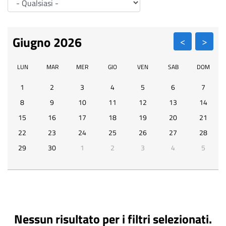
Pa
Giugno 2026
LUN
MAR
MER
GIO
VEN
SAB
DOM
1
2
3
4
5
6
7
8
9
10
11
12
13
14
15
16
17
18
19
20
21
22
23
24
25
26
27
28
29
30
1
2
3
4
5
Nessun risultato per i filtri selezionati.