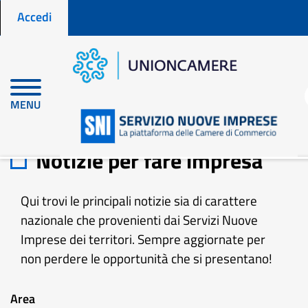
Menu profilo utente
Salta
Accedi
al
contenuto
principale
MENU
Home
Notizie per fare impresa
Notizie per fare impresa
Qui trovi le principali notizie sia di carattere
nazionale che provenienti dai Servizi Nuove
Imprese dei territori. Sempre aggiornate per
non perdere le opportunità che si presentano!
Area