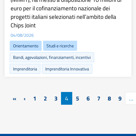
euro per il cofinanziamento nazionale dei
progetti italiani selezionati nell’ambito della
Chips Joint
04/08/2026
Orientamento
Studi e ricerche
Bandi, agevolazioni, finanziamenti, incentivi
Imprenditoria
Imprenditoria Innovativa
Paginazione
Prima pagina
Pagina precedente
«
‹
1
2
3
4
5
6
7
8
9
…