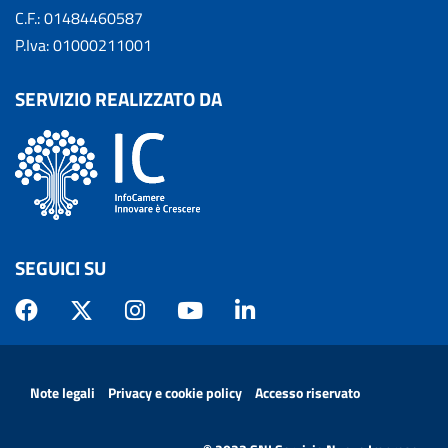
C.F.: 01484460587
P.Iva: 01000211001
SERVIZIO REALIZZATO DA
SEGUICI SU
MENÙ PRIVACY
Note legali
Privacy e cookie policy
Accesso riservato