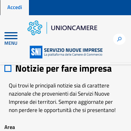
Menu profilo utente
Salta
Accedi
al
contenuto
principale
h
MENU
Home
Notizie per fare impresa
Notizie per fare impresa
Qui trovi le principali notizie sia di carattere
nazionale che provenienti dai Servizi Nuove
Imprese dei territori. Sempre aggiornate per
non perdere le opportunità che si presentano!
Area