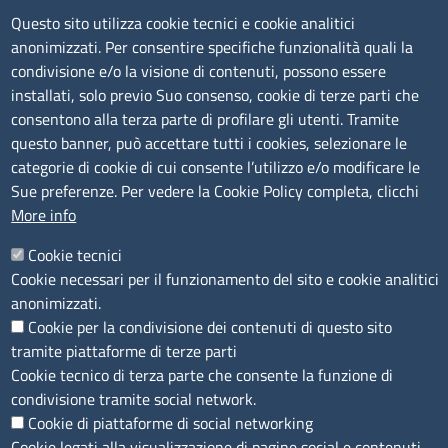
Questo sito utilizza cookie tecnici e cookie analitici
C.F.: 01484460587
anonimizzati. Per consentire specifiche funzionalità quali la
P.Iva: 01000211001
condivisione e/o la visione di contenuti, possono essere
installati, solo previo Suo consenso, cookie di terze parti che
SERVIZIO REALIZZATO DA
consentono alla terza parte di profilare gli utenti. Tramite
questo banner, può accettare tutti i cookies, selezionare le
categorie di cookie di cui consente l’utilizzo e/o modificare le
Sue preferenze. Per vedere la Cookie Policy completa, clicchi
More info
Cookie tecnici
Cookie necessari per il funzionamento del sito e cookie analitici
SEGUICI SU
anonimizzati.
Cookie per la condivisione dei contenuti di questo sito
tramite piattaforme di terze parti
Cookie tecnico di terza parte che consente la funzione di
condivisione tramite social network.
MENÙ PRIVACY
Note legali
Privacy e cookie policy
Accesso riservato
Cookie di piattaforme di social networking
Cookie legati alla visualizzazione di pagine social e contenuti