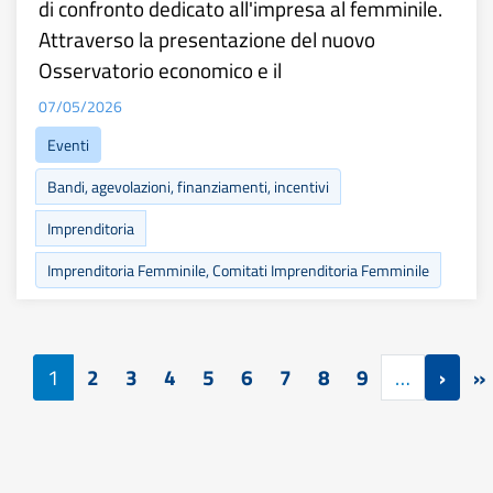
di confronto dedicato all'impresa al femminile.
Attraverso la presentazione del nuovo
Osservatorio economico e il
07/05/2026
Eventi
Bandi, agevolazioni, finanziamenti, incentivi
Imprenditoria
Imprenditoria Femminile, Comitati Imprenditoria Femminile
Paginazione
Pagin
1
2
3
4
5
6
7
8
9
…
›
»