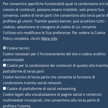
SERVIZIO REALIZZATO DA
Per consentire specifiche funzionalità quali la condivisione e/o l
visione di contenuti, possono essere installati, solo previo Suo
consenso, cookie di terze parti che consentono alla terza parte d
profilare gli utenti. Tramite questo banner, può accettare tutti i
cookies, selezionare le categorie di cookie di cui consente
l’utilizzo e/o modificare le Sue preferenze. Per vedere la Cookie
Policy completa, clicchi
More info
SEGUICI SU
Cookie tecnici
Cookie necessari per il funzionamento del sito e cookie analitici
anonimizzati.
Cookie per la condivisione dei contenuti di questo sito tramite
piattaforme di terze parti
MENÙ PRIVACY
Note legali
Privacy e cookie policy
Accesso riservato
Cookie tecnico di terza parte che consente la funzione di
condivisione tramite social network.
© 2023 SNI Servizio Nuove Imprese
Cookie di piattaforme di social networking
Cookie legati alla visualizzazione di pagine social e contenuti
multimediali incorporati, che consentono alla terza parte di
profilare l'utente.