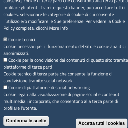
consenso, cookie di terze parti che consentono alla terza parte d
profilare gli utenti. Tramite questo banner, può accettare tutti i
cookies, selezionare le categorie di cookie di cui consente
l’utilizzo e/o modificare le Sue preferenze. Per vedere la Cookie
Policy completa, clicchi
More info
Cookie tecnici
SEGUICI SU
Cookie necessari per il funzionamento del sito e cookie analitici
anonimizzati.
Cookie per la condivisione dei contenuti di questo sito tramite
piattaforme di terze parti
Cookie tecnico di terza parte che consente la funzione di
condivisione tramite social network.
MENÙ PRIVACY
Note legali
Privacy e cookie policy
Accesso riservato
Cookie di piattaforme di social networking
Cookie legati alla visualizzazione di pagine social e contenuti
© 2023 SNI Servizio Nuove Imprese
multimediali incorporati, che consentono alla terza parte di
profilare l'utente.
Conferma le scelte
Accetta tutti i cookies