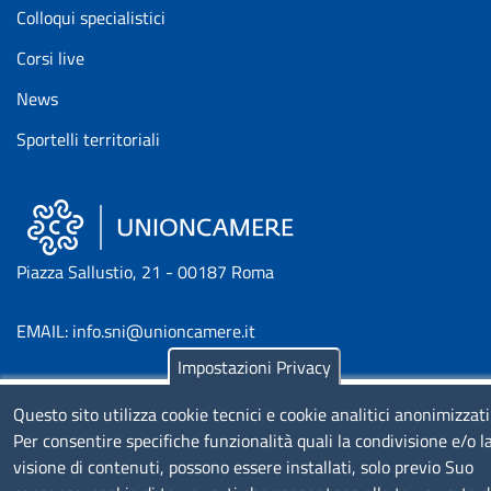
Colloqui specialistici
Corsi live
News
Sportelli territoriali
Piazza Sallustio, 21 - 00187 Roma
EMAIL: info.sni@unioncamere.it
Impostazioni Privacy
C.F.: 01484460587
Questo sito utilizza cookie tecnici e cookie analitici anonimizzati
P.Iva: 01000211001
Per consentire specifiche funzionalità quali la condivisione e/o l
visione di contenuti, possono essere installati, solo previo Suo
SERVIZIO REALIZZATO DA