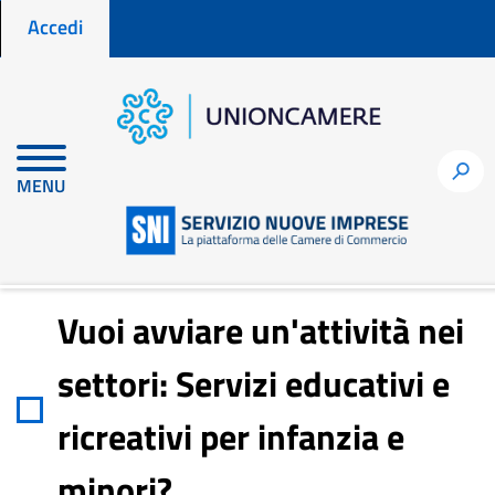
Menu profilo utente
Salta
Accedi
al
contenuto
principale
Home
Notizie per fare impresa
h
MENU
Vuoi avviare un'attività nei settori: Servizi educativi e ricreativi
per infanzia e minori?
Vuoi avviare un'attività nei
settori: Servizi educativi e
ricreativi per infanzia e
minori?