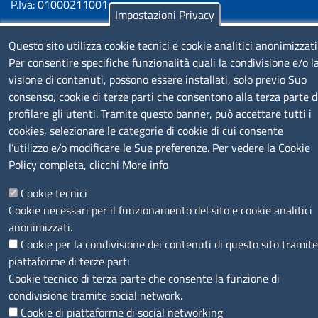
P.Iva: 01000211001
Impostazioni Privacy
SERVIZIO REALIZZATO DA
Questo sito utilizza cookie tecnici e cookie analitici anonimizzati
Per consentire specifiche funzionalità quali la condivisione e/o l
visione di contenuti, possono essere installati, solo previo Suo
consenso, cookie di terze parti che consentono alla terza parte d
profilare gli utenti. Tramite questo banner, può accettare tutti i
cookies, selezionare le categorie di cookie di cui consente
l’utilizzo e/o modificare le Sue preferenze. Per vedere la Cookie
SEGUICI SU
Policy completa, clicchi
More info
Cookie tecnici
Cookie necessari per il funzionamento del sito e cookie analitici
anonimizzati.
Cookie per la condivisione dei contenuti di questo sito tramite
MENÙ PRIVACY
Note legali
Privacy e cookie policy
Accesso riservato
piattaforme di terze parti
Cookie tecnico di terza parte che consente la funzione di
© 2023 SNI Servizio Nuove Imprese
condivisione tramite social network.
Cookie di piattaforme di social networking