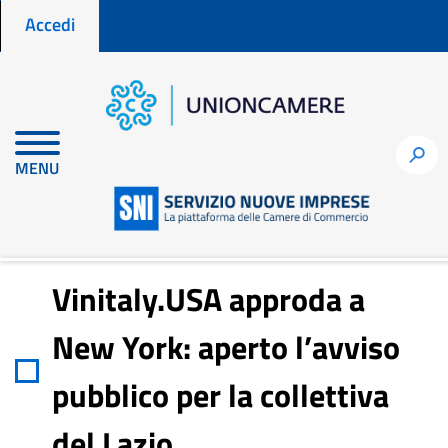
Menu profilo utente
Salta
Accedi
al
contenuto
principale
Home
Notizie per fare impresa
h
MENU
Vinitaly.USA approda a New York: aperto l’avviso pubblico per la
collettiva del Lazio
Vinitaly.USA approda a
New York: aperto l’avviso
pubblico per la collettiva
del Lazio