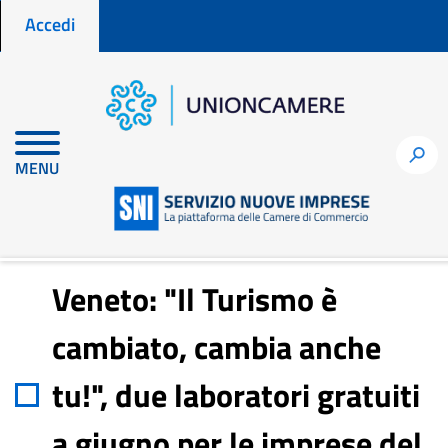
Menu profilo utente
Salta
Accedi
al
contenuto
principale
Home
Notizie per fare impresa
h
MENU
Veneto: "Il Turismo è cambiato, cambia anche tu!", due laboratori
gratuiti a giugno per le imprese del turismo
Veneto: "Il Turismo è
cambiato, cambia anche
tu!", due laboratori gratuiti
a giugno per le imprese del