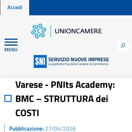
Menu profilo utente
Salta
Accedi
al
contenuto
principale
Home
Notizie per fare impresa
h
MENU
Varese - PNIts Academy: BMC – STRUTTURA dei COSTI
Varese - PNIts Academy:
BMC – STRUTTURA dei
COSTI
Pubblicazione
27/04/2026