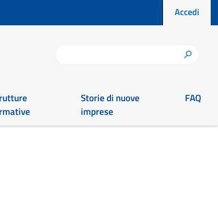
Menu prof
Accedi
Cerca
h
rutture
Storie di nuove
FAQ
rmative
imprese