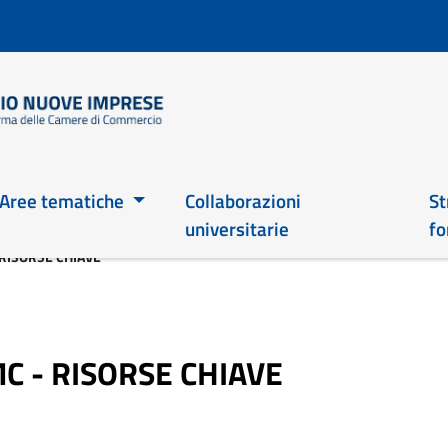
Salta
al
contenuto
principale
Main 2026
Aree tematiche
Collaborazioni
St
universitarie
fo
 RISORSE CHIAVE
MC - RISORSE CHIAVE