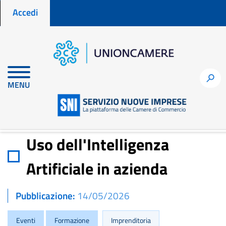
Menu profilo utente
Salta
Accedi
al
contenuto
principale
Home
Notizie per fare impresa
h
MENU
Uso dell'Intelligenza Artificiale in azienda
Uso dell'Intelligenza
Artificiale in azienda
Pubblicazione
14/05/2026
Eventi
Formazione
Imprenditoria