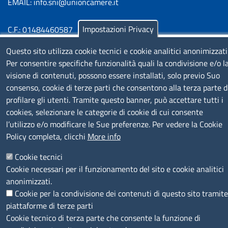
EMAIL: info.sni@unioncamere.it
Impostazioni Privacy
C.F.: 01484460587
P.Iva: 01000211001
Questo sito utilizza cookie tecnici e cookie analitici anonimizzati
Per consentire specifiche funzionalità quali la condivisione e/o l
SERVIZIO REALIZZATO DA
visione di contenuti, possono essere installati, solo previo Suo
consenso, cookie di terze parti che consentono alla terza parte d
profilare gli utenti. Tramite questo banner, può accettare tutti i
cookies, selezionare le categorie di cookie di cui consente
l’utilizzo e/o modificare le Sue preferenze. Per vedere la Cookie
Policy completa, clicchi
More info
SEGUICI SU
Cookie tecnici
Cookie necessari per il funzionamento del sito e cookie analitici
anonimizzati.
Cookie per la condivisione dei contenuti di questo sito tramite
piattaforme di terze parti
Cookie tecnico di terza parte che consente la funzione di
MENÙ PRIVACY
Note legali
Privacy e cookie policy
Accesso riservato