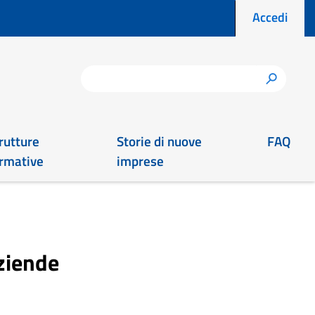
Menu prof
Accedi
Cerca
h
rutture
Storie di nuove
FAQ
rmative
imprese
aziende