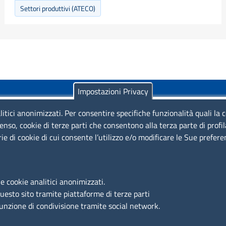
Settori produttivi (ATECO)
Impostazioni Privacy
litici anonimizzati. Per consentire specifiche funzionalità quali la 
enso, cookie di terze parti che consentono alla terza parte di profi
rie di cookie di cui consente l’utilizzo e/o modificare le Sue prefer
Piazza Sallustio, 21 - 00187 Roma
EMAIL: info.sni@unioncamere.it
e cookie analitici anonimizzati.
questo sito tramite piattaforme di terze parti
C.F.: 01484460587
funzione di condivisione tramite social network.
P.Iva: 01000211001