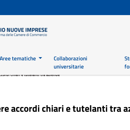
Salta
al
contenuto
principale
Main 2026
Aree tematiche
Collaborazioni
St
universitarie
fo
cordi chiari e tutelanti tra aziende
re accordi chiari e tutelanti tra 