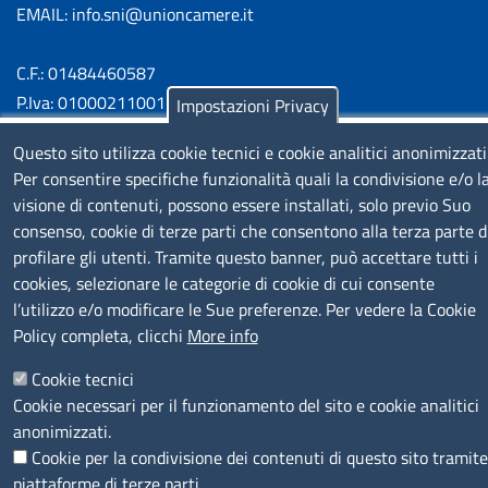
EMAIL: info.sni@unioncamere.it
C.F.: 01484460587
P.Iva: 01000211001
Impostazioni Privacy
Questo sito utilizza cookie tecnici e cookie analitici anonimizzati
SERVIZIO REALIZZATO DA
Per consentire specifiche funzionalità quali la condivisione e/o l
visione di contenuti, possono essere installati, solo previo Suo
consenso, cookie di terze parti che consentono alla terza parte d
profilare gli utenti. Tramite questo banner, può accettare tutti i
cookies, selezionare le categorie di cookie di cui consente
l’utilizzo e/o modificare le Sue preferenze. Per vedere la Cookie
Policy completa, clicchi
More info
SEGUICI SU
Cookie tecnici
Cookie necessari per il funzionamento del sito e cookie analitici
anonimizzati.
Cookie per la condivisione dei contenuti di questo sito tramite
MENÙ PRIVACY
Note legali
Privacy e cookie policy
Accesso riservato
piattaforme di terze parti