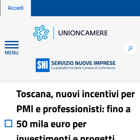
Menu profilo utente
Salta
Accedi
al
contenuto
principale
Home
Notizie per fare impresa
h
MENU
Toscana, nuovi incentivi per PMI e professionisti: fino a 50 mila
euro per investimenti e progetti green
Toscana, nuovi incentivi per
PMI e professionisti: fino a
50 mila euro per
investimenti e progetti