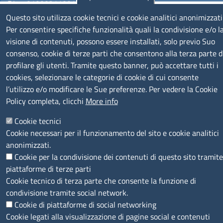
P.Iva: 01000211001
Questo sito utilizza cookie tecnici e cookie analitici anonimizzati
SERVIZIO REALIZZATO DA
Per consentire specifiche funzionalità quali la condivisione e/o l
visione di contenuti, possono essere installati, solo previo Suo
consenso, cookie di terze parti che consentono alla terza parte d
profilare gli utenti. Tramite questo banner, può accettare tutti i
cookies, selezionare le categorie di cookie di cui consente
l’utilizzo e/o modificare le Sue preferenze. Per vedere la Cookie
Policy completa, clicchi
More info
SEGUICI SU
Cookie tecnici
Cookie necessari per il funzionamento del sito e cookie analitici
anonimizzati.
Cookie per la condivisione dei contenuti di questo sito tramite
piattaforme di terze parti
MENÙ PRIVACY
Note legali
Privacy e cookie policy
Accesso riservato
Cookie tecnico di terza parte che consente la funzione di
condivisione tramite social network.
Cookie di piattaforme di social networking
© 2023 SNI Servizio Nuove Imprese
Cookie legati alla visualizzazione di pagine social e contenuti