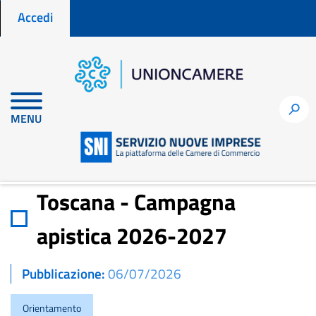
Menu profilo utente
Salta
Accedi
al
contenuto
principale
Home
Notizie per fare impresa
h
MENU
Toscana - Campagna apistica 2026-2027
Toscana - Campagna
apistica 2026-2027
Pubblicazione
06/07/2026
Orientamento