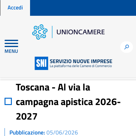
Menu profilo utente
Salta
Accedi
al
contenuto
principale
Home
Notizie per fare impresa
h
MENU
Toscana - Al via la campagna apistica 2026-2027
Toscana - Al via la
campagna apistica 2026-
2027
Pubblicazione
05/06/2026