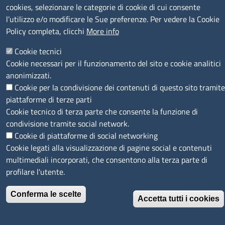
cookies, selezionare le categorie di cookie di cui consente
SEGUICI SU
l’utilizzo e/o modificare le Sue preferenze. Per vedere la Cookie
Policy completa, clicchi
More info
Cookie tecnici
Cookie necessari per il funzionamento del sito e cookie analitici
anonimizzati.
MENÙ PRIVACY
Note legali
Privacy e cookie policy
Accesso riservato
Cookie per la condivisione dei contenuti di questo sito tramite
piattaforme di terze parti
© 2023 SNI Servizio Nuove Imprese
Cookie tecnico di terza parte che consente la funzione di
condivisione tramite social network.
Cookie di piattaforme di social networking
Cookie legati alla visualizzazione di pagine social e contenuti
multimediali incorporati, che consentono alla terza parte di
profilare l'utente.
Conferma le scelte
Accetta tutti i cookies
Revoca il consenso