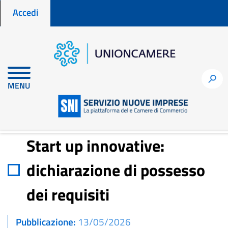
Menu profilo utente
Salta
Accedi
al
contenuto
principale
Home
Notizie per fare impresa
h
MENU
Start up innovative: dichiarazione di possesso dei requisiti
Start up innovative:
dichiarazione di possesso
dei requisiti
Pubblicazione
13/05/2026