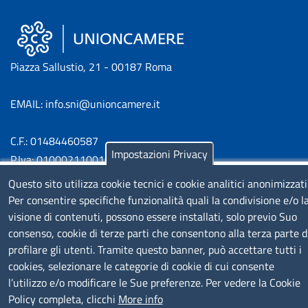
Piazza Sallustio, 21 - 00187 Roma
EMAIL: info.sni@unioncamere.it
C.F.: 01484460587
Impostazioni Privacy
P.Iva: 01000211001
Questo sito utilizza cookie tecnici e cookie analitici anonimizzati
SERVIZIO REALIZZATO DA
Per consentire specifiche funzionalità quali la condivisione e/o l
visione di contenuti, possono essere installati, solo previo Suo
consenso, cookie di terze parti che consentono alla terza parte d
profilare gli utenti. Tramite questo banner, può accettare tutti i
cookies, selezionare le categorie di cookie di cui consente
l’utilizzo e/o modificare le Sue preferenze. Per vedere la Cookie
Policy completa, clicchi
More info