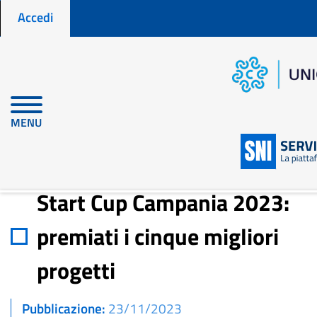
Menu profilo utente
Salta
Accedi
al
contenuto
principale
Home
Notizie per fare impresa
Start Cup Campania 2023: premiati i cinque migliori progetti
MENU
Start Cup Campania 2023:
premiati i cinque migliori
progetti
Pubblicazione
23/11/2023