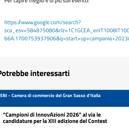
Per capire meglio e di più sull'evento:
https://www.google.com/search?
sca_esv=584875080&rlz=1C1GCEA_enIT1008IT10
66A:1700753937906&q=start+up+campania+2023&t
Potrebbe interessarti
SNI - Camera di commercio del Gran Sasso d'Italia
“Campioni di InnovAzioni 2026” al via le
candidature per la XIII edizione del Contest