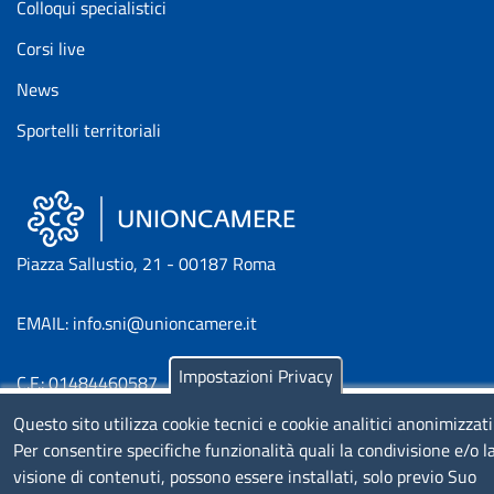
Colloqui specialistici
Corsi live
News
Sportelli territoriali
Piazza Sallustio, 21 - 00187 Roma
EMAIL: info.sni@unioncamere.it
Impostazioni Privacy
C.F.: 01484460587
P.Iva: 01000211001
Questo sito utilizza cookie tecnici e cookie analitici anonimizzati
Per consentire specifiche funzionalità quali la condivisione e/o l
SERVIZIO REALIZZATO DA
visione di contenuti, possono essere installati, solo previo Suo