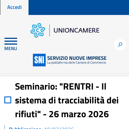
Menu profilo utente
Salta
Accedi
al
contenuto
principale
Home
Notizie per fare impresa
h
MENU
Seminario: "RENTRI - Il sistema di tracciabilità dei rifiuti" - 26
marzo 2026
Seminario: "RENTRI - Il
sistema di tracciabilità dei
rifiuti" - 26 marzo 2026